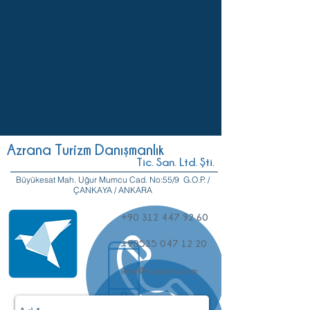
Azrana Turizm Danışmanlık
Tic. San. Ltd. Şti.
Büyükesat Mah. Uğur Mumcu Cad. No:55/9 G.O.P. /
ÇANKAYA / ANKARA
+90 312 447 92 60
+90535 047 12 20
info@azrana.com