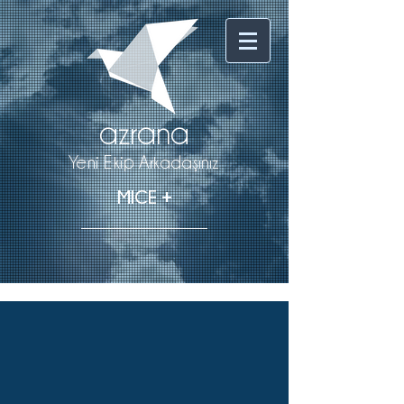
a
zr
a
n
a
Yeni Ekip Arkadaşınız
+
MICE