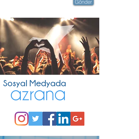
Gönder
Sosyal Medyada
zr
n
a
a
a