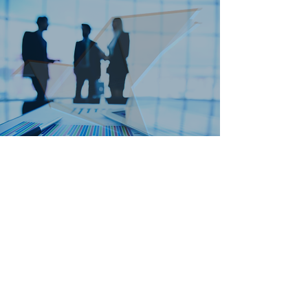
Kurumsal bilgilere, hesap ve fatura
bilgilerine ulaşmak için lütfen aşağıdaki
linki takip ediniz.
Kurumsal Giriş