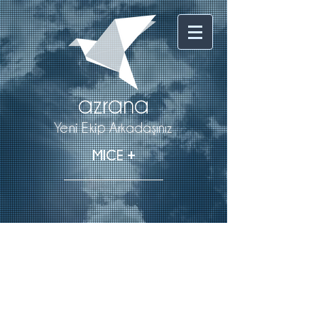
a
zr
a
n
a
Yeni Ekip Arkadaşınız
+
MICE